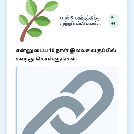
பயம் & பதற்றத்திற்கு
Fr
முற்றுப்புள்ளி வைக்க
ee
என்னுடைய 10 நாள் இலவச வகுப்பில்
கலந்து கொள்ளுங்கள்.