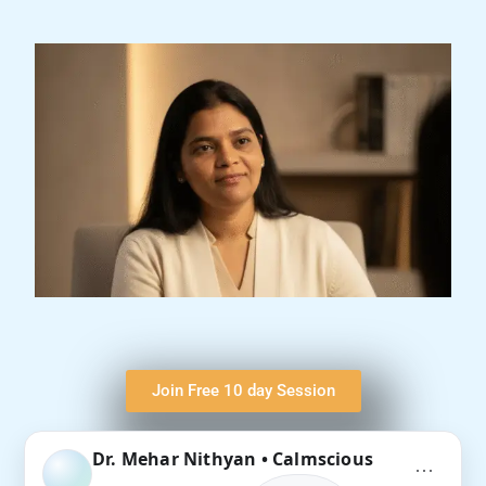
Join Free 10 day Session
Dr. Mehar Nithyan • Calmscious
⋯